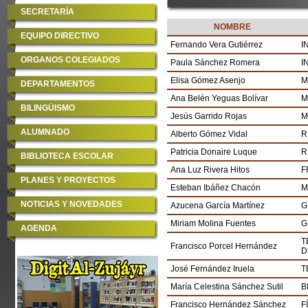
SECRETARÍA
NOMBRE
EQUIPO DIRECTIVO
Fernando Vera Gutiérrez
I
ORGANOS COLEGIADOS
Paula Sánchez Romera
I
Elisa Gómez Asenjo
M
DEPARTAMENTOS
Ana Belén Yeguas Bolívar
M
BILINGÜISMO
Jesús Garrido Rojas
M
ALUMNADO
Alberto Gómez Vidal
R
Patricia Donaire Luque
R
BIBLIOTECA ESCOLAR
Ana Luz Rivera Hitos
F
PLANES Y PROYECTOS
Esteban Ibáñez Chacón
M
NOTICIAS Y NOVEDADES
Azucena García Martínez
G
Miriam Molina Fuentes
G
AGENDA
T
Francisco Porcel Hernández
D
José Fernández Iruela
T
María Celestina Sánchez Sutil
B
Francisco Hernández Sánchez
F