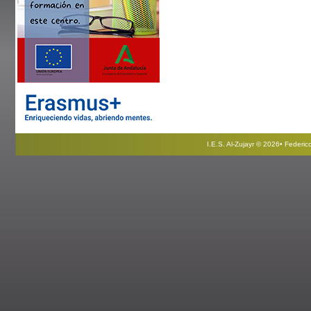
I.E.S. Al-Zujayr © 2026• Federi