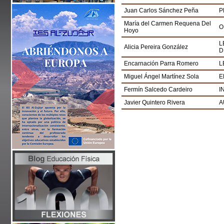
Juan Carlos Sánchez Peña
P
María del Carmen Requena Del
O
Hoyo
L
Alicia Pereira González
D
Encarnación Parra Romero
L
Miguel Ángel Martínez Sola
E
Fermín Salcedo Cardeiro
I
Javier Quintero Rivera
A