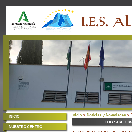
Inicio
>
Noticias y Novedades
> 
INICIO
JOB SHADOW
NUESTRO CENTRO