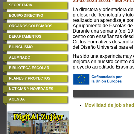
25-02-2024 20:01 - IES Al-Z
SECRETARÍA
La directora y orientadora d
profesor de Tecnología y tut
EQUIPO DIRECTIVO
realizado un aprendizaje por
Agrupamento de Escolas de C
ORGANOS COLEGIADOS
Durante una semana (del 19 
centro con enseñanzas desde 
DEPARTAMENTOS
Ciclos Formativos desarrollan
del Diseño Universal para el
BILINGÜISMO
Ha sido una experincia muy 
ALUMNADO
mejoras en nuestro centro ed
proyecto acreditado Erasmus
BIBLIOTECA ESCOLAR
PLANES Y PROYECTOS
NOTICIAS Y NOVEDADES
AGENDA
Movilidad de job sha