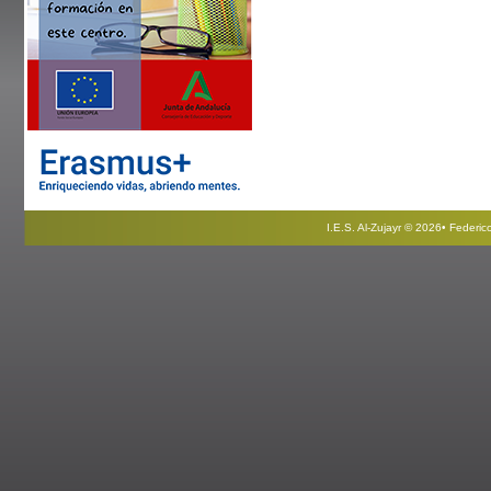
I.E.S. Al-Zujayr © 2026• Federi