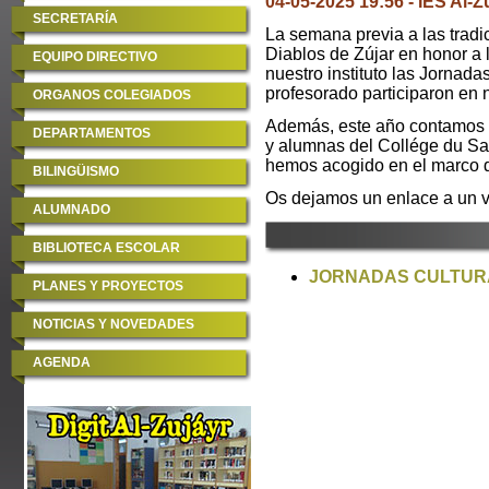
04-05-2025 19:56 - IES Al-Z
SECRETARÍA
La semana previa a las tradic
Diablos de Zújar en honor a
EQUIPO DIRECTIVO
nuestro instituto las Jornad
profesorado participaron en 
ORGANOS COLEGIADOS
Además, este año contamos 
DEPARTAMENTOS
y alumnas del Collége du Sa
hemos acogido en el marco 
BILINGÜISMO
Os dejamos un enlace a un v
ALUMNADO
BIBLIOTECA ESCOLAR
JORNADAS CULTURA
PLANES Y PROYECTOS
NOTICIAS Y NOVEDADES
AGENDA