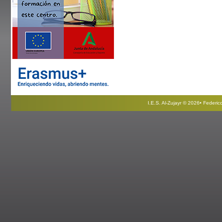
I.E.S. Al-Zujayr © 2026• Federi