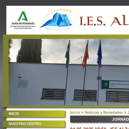
Inicio
>
Noticias y Novedades
> 
INICIO
JORNAD
NUESTRO CENTRO