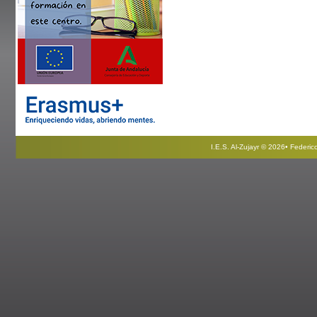
I.E.S. Al-Zujayr © 2026• Federi