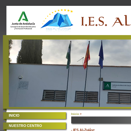
Inicio
>
INICIO
NUESTRO CENTRO
- IES Al-Zujáyr