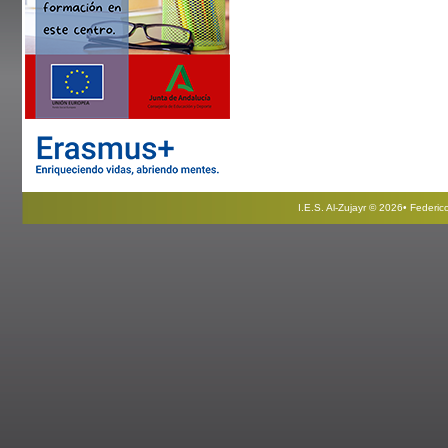
I.E.S. Al-Zujayr © 2026• Federi