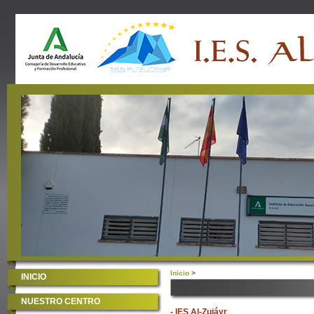
Inicio
>
INICIO
NUESTRO CENTRO
- IES Al-Zujáyr