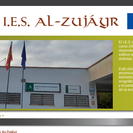
El I.E.S
curso 20
dependie
edificio 
distinta
Está ubi
provinci
kilómetr
orográfi
y el
pant
de la ec
o
>
S Al-Zujáyr