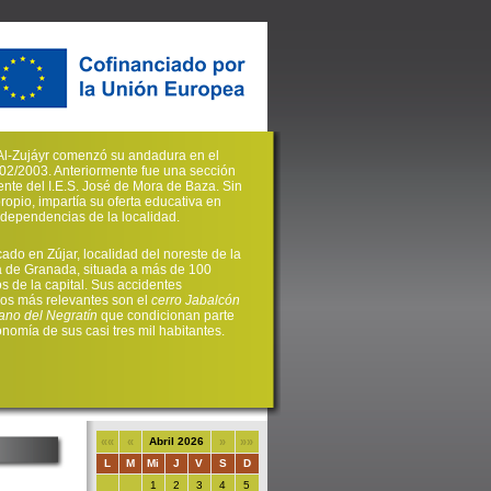
. Al-Zujáyr comenzó su andadura en el
02/2003. Anteriormente fue una sección
nte del I.E.S. José de Mora de Baza. Sin
propio, impartía su oferta educativa en
s dependencias de la localidad.
cado en Zújar, localidad del noreste de la
a de Granada, situada a más de 100
os de la capital. Sus accidentes
cos más relevantes son el
cerro Jabalcón
ano del Negratín
que condicionan parte
onomía de sus casi tres mil habitantes.
««
«
Abril 2026
»
»»
L
M
Mi
J
V
S
D
1
2
3
4
5