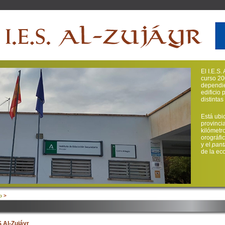
El I.E.S
curso 20
dependie
edificio 
distinta
Está ubi
provinci
kilómetr
orográfi
y el
pant
de la ec
o
>
S Al-Zujáyr