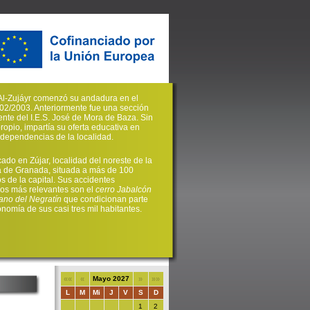
. Al-Zujáyr comenzó su andadura en el
02/2003. Anteriormente fue una sección
nte del I.E.S. José de Mora de Baza. Sin
propio, impartía su oferta educativa en
s dependencias de la localidad.
cado en Zújar, localidad del noreste de la
a de Granada, situada a más de 100
os de la capital. Sus accidentes
cos más relevantes son el
cerro Jabalcón
ano del Negratín
que condicionan parte
onomía de sus casi tres mil habitantes.
««
«
Mayo 2027
»
»»
L
M
Mi
J
V
S
D
1
2