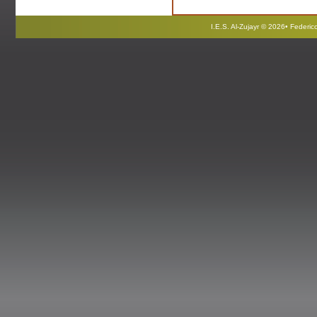
I.E.S. Al-Zujayr © 2026• Federi