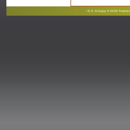
I.E.S. Al-Zujayr © 2026• Federi